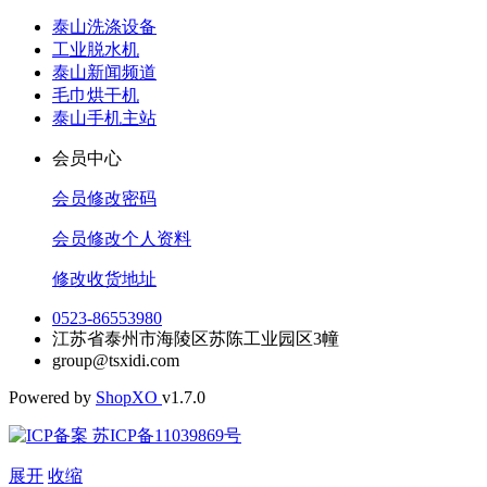
泰山洗涤设备
工业脱水机
泰山新闻频道
毛巾烘干机
泰山手机主站
会员中心
会员修改密码
会员修改个人资料
修改收货地址
0523-86553980
江苏省泰州市海陵区苏陈工业园区3幢
group@tsxidi.com
Powered by
Shop
XO
v1.7.0
苏ICP备11039869号
展开
收缩