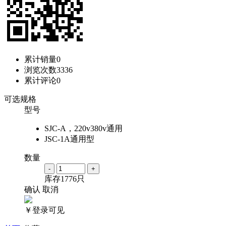
累计销量
0
浏览次数
3336
累计评论
0
可选规格
型号
SJC-A，220v380v通用
JSC-1A通用型
数量
-
+
库存
1776
只
确认
取消
￥登录可见